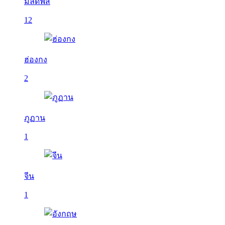
มัลดีฟส์
12
ฮ่องกง
2
ภูฏาน
1
จีน
1