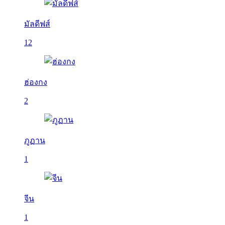
มัลดีฟส์
12
ฮ่องกง
2
ภูฏาน
1
จีน
1