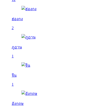
ฮ่องกง
2
ภูฏาน
1
จีน
1
อังกฤษ