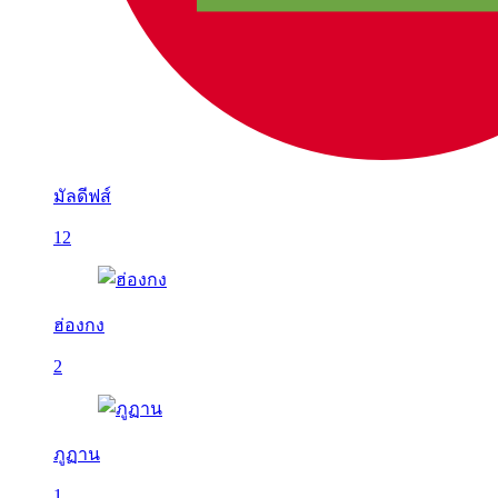
มัลดีฟส์
12
ฮ่องกง
2
ภูฏาน
1