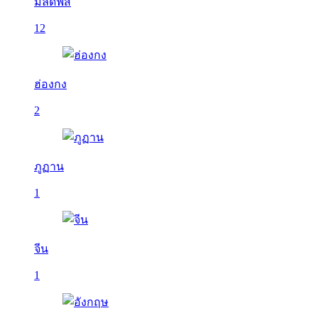
มัลดีฟส์
12
ฮ่องกง
2
ภูฏาน
1
จีน
1