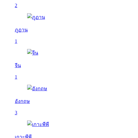
2
ภูฏาน
1
จีน
1
อังกฤษ
3
เกาะพีพี