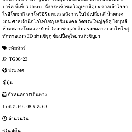
ปาร์ค ที่เที่ยว Unseen นั่งกระเช้าชมวิวภูเขาสึคุบะ ศาลเจ้าโออา
ไรอิโซซากิ เสาโทริอิริมทะเล อลังการใบไม้เปลี่ยนสี น้ำตกเค
งอน ศาลเจ้านิกโกโทโชกุ เสริมมงคล วัดพระใหญ่อุชิคุ ไดบุทสึ
ห้ามพลาดโคมแดงยักษ์ วัดอาซากุสะ อิ่มอร่อยตลาดปลาโทโยสุ
ทักทายแมว 3D ย่านชิจูกุ ช้อปปิ้งจุใจย่านดังชิบูย่า
รหัสทัวร์
JP_TG00423
ประเทศ
ญี่ปุ่น
กำหนดการเดินทาง
15 ต.ค. 69 - 08 ธ.ค. 69
จำนวนวัน
6วัน 4คืน