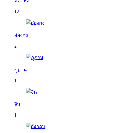
มัลดีฟส์
12
ฮ่องกง
2
ภูฏาน
1
จีน
1