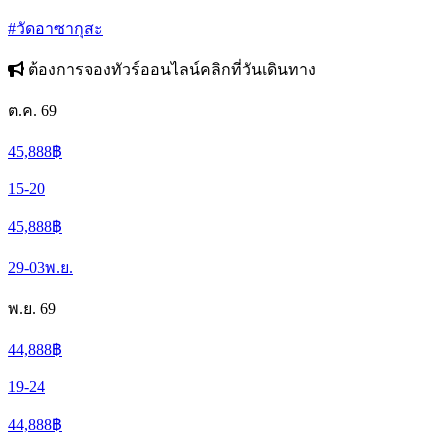
#วัดอาซากุสะ
ต้องการจองทัวร์ออนไลน์คลิกที่วันเดินทาง
ต.ค. 69
45,888
฿
15-20
45,888
฿
29-03
พ.ย.
พ.ย. 69
44,888
฿
19-24
44,888
฿