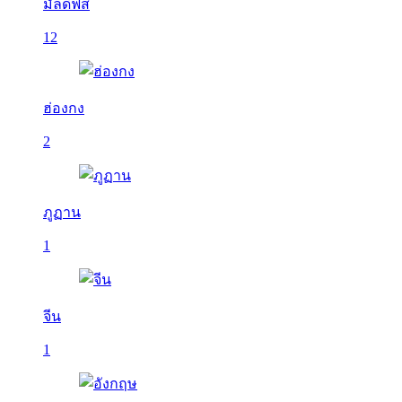
มัลดีฟส์
12
ฮ่องกง
2
ภูฏาน
1
จีน
1