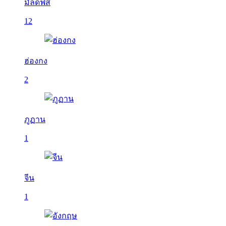
มัลดีฟส์
12
ฮ่องกง
2
ภูฏาน
1
จีน
1