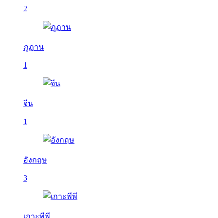
2
ภูฏาน
1
จีน
1
อังกฤษ
3
เกาะพีพี