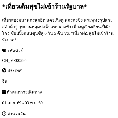
*เที่ยวเต็มสุขไม่เข้าร้านรัฐบาล*
เที่ยวสองมหานครสุดฮิต นครเฉิงตู นครฉงชิ่ง พระพุทธรูปแกะ
สลักต้าจู๋ อุทยานหลุมบ่อฟ้า-เขานางฟ้า เมืองตูเจียงเยี่ยน-ปี้เผิง
โกว-ช้อปปิ้งถนนชุนซีลู่ 6 วัน 5 คืน VZ *เที่ยวเต็มสุขไม่เข้าร้าน
รัฐบาล*
รหัสทัวร์
CN_VZ00295
ประเทศ
จีน
กำหนดการเดินทาง
01 เม.ย. 69 - 03 พ.ย. 69
จำนวนวัน