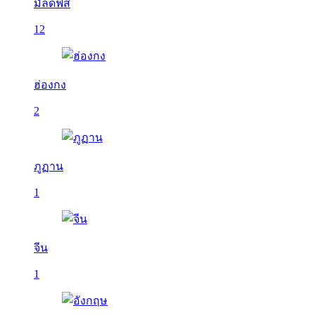
มัลดีฟส์
12
ฮ่องกง
2
ภูฏาน
1
จีน
1