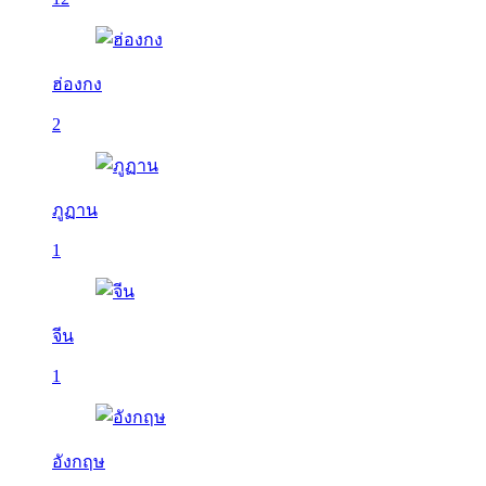
ฮ่องกง
2
ภูฏาน
1
จีน
1
อังกฤษ