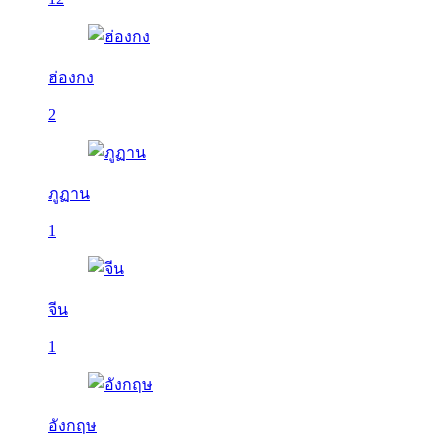
ฮ่องกง
2
ภูฏาน
1
จีน
1
อังกฤษ