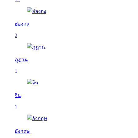
ฮ่องกง
2
ภูฏาน
1
จีน
1
อังกฤษ