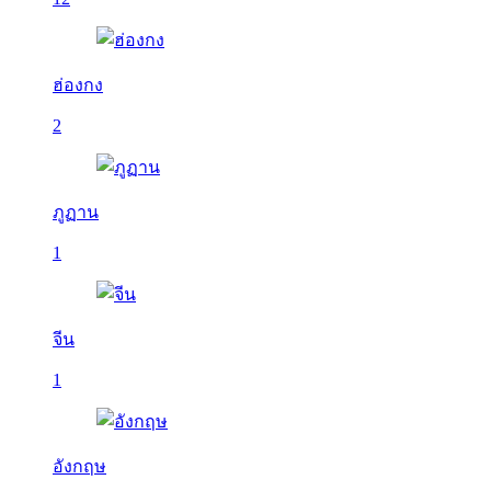
ฮ่องกง
2
ภูฏาน
1
จีน
1
อังกฤษ