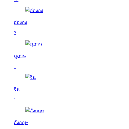
ฮ่องกง
2
ภูฏาน
1
จีน
1
อังกฤษ