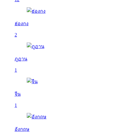
ฮ่องกง
2
ภูฏาน
1
จีน
1
อังกฤษ