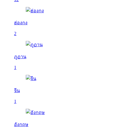
ฮ่องกง
2
ภูฏาน
1
จีน
1
อังกฤษ